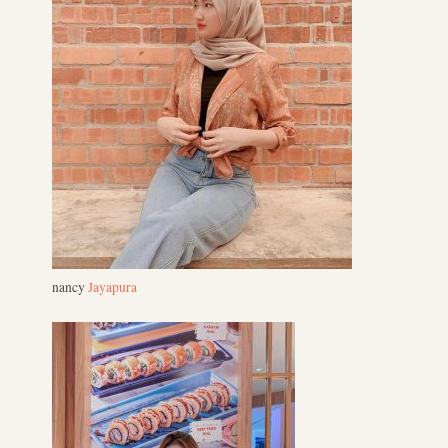
nancy
Jayapura