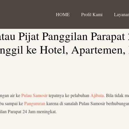
HOME
Profil Kami
Layanan
au Pijat Panggilan Parapat
anggil ke Hotel, Apartemen
ungan air ke
Pulau Samosir
tepatnya ke pelabuhan
Ajibata
. Bila tidak 
oba sampai ke
Pangururan
karena di sanalah Pulau Samosir berhubunga
ilan Parapat 24 Jam meningkat.