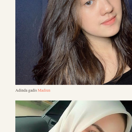
Adinda gadis
Madiun