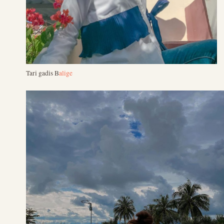
Tari gadis B
alige