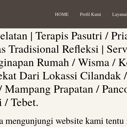
HOME
Profil Kami
Layanan
elatan | Terapis Pasutri / Pr
s Tradisional Refleksi | Se
nginapan Rumah / Wisma / K
kat Dari Lokassi Cilandak /
/ Mampang Prapatan / Panco
 / Tebet.
a mengunjungi website kami tentu 