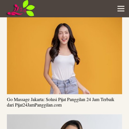
Go Massage Jakarta: Solusi Pijat Panggilan 24 Jam Terbaik
dari Pijat24JamPanggilan.com